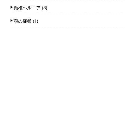
頸椎ヘルニア
(3)
顎の症状
(1)
首の痛み
(14)
身体のコト
(235)
カラダ小噺
(139)
カラダ雑談
(63)
施術（整体）の話し
(23)
人気記事(トータル)
整体タナゴコロ 代表 小原太郎プロフィー