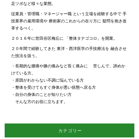
足ツボなど様々な業態。
従業員・管理職・マネージャー職 という立場を経験する中で 手
技業界の雇用環境や 療術家のこれからの在り方に 疑問を抱き改
革するべく。
２０１６年に世田谷区梅丘に 「整体タナゴコロ」を開業。
２０年間で経験してきた 東洋・西洋医学の手技療法を 融合させ
た技法を扱う。
・長期的な腰痛や膝の痛みなど長く痛みに 苦しんで、諦めか
けている方。
・原因がわからない不調に悩んでいる方
・整体を受けてもすぐ身体が悪い状態へ戻る方
・自分の身体のことが知りたい方
そんな方のお役に立ちます。
カテゴリー