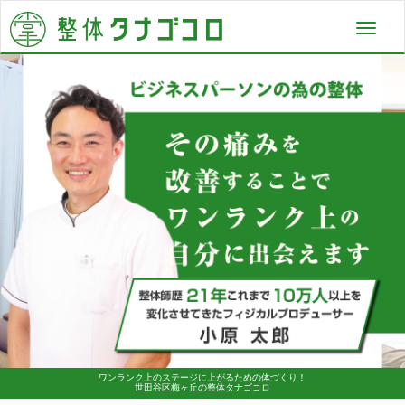
Toggl
navig
ワンランク上のステージに上がるための体づくり！
世田谷区梅ヶ丘の整体タナゴコロ