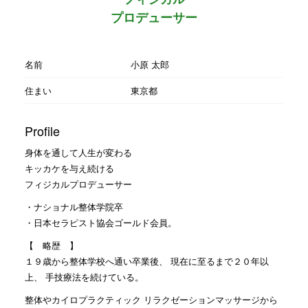
プロデューサー
名前
小原 太郎
住まい
東京都
Profile
身体を通して人生が変わる
キッカケを与え続ける
フィジカルプロデューサー
・ナショナル整体学院卒
・日本セラピスト協会ゴールド会員。
【 略歴 】
１９歳から整体学校へ通い卒業後、 現在に至るまで２０年以
上、 手技療法を続けている。
整体やカイロプラクティック リラクゼーションマッサージから