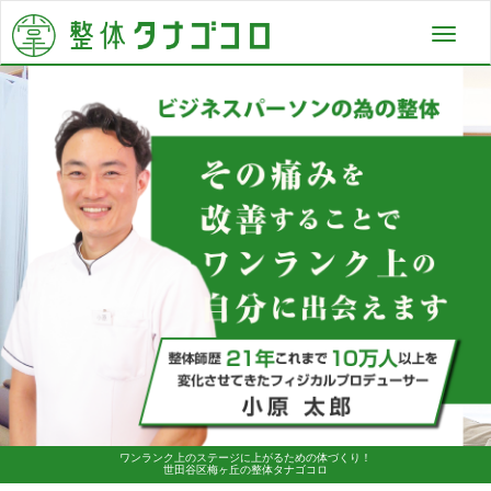
Toggl
navig
ワンランク上のステージに上がるための体づくり！
世田谷区梅ヶ丘の整体タナゴコロ