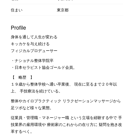
住まい
東京都
Profile
身体を通して人生が変わる
キッカケを与え続ける
フィジカルプロデューサー
・ナショナル整体学院卒
・日本セラピスト協会ゴールド会員。
【 略歴 】
１９歳から整体学校へ通い卒業後、 現在に至るまで２０年以
上、 手技療法を続けている。
整体やカイロプラクティック リラクゼーションマッサージから
足ツボなど様々な業態。
従業員・管理職・マネージャー職 という立場を経験する中で 手
技業界の雇用環境や 療術家のこれからの在り方に 疑問を抱き改
革するべく。