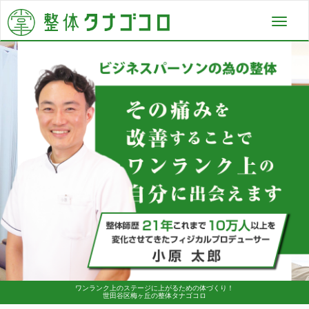
Toggl
navig
ワンランク上のステージに上がるための体づくり！
世田谷区梅ヶ丘の整体タナゴコロ