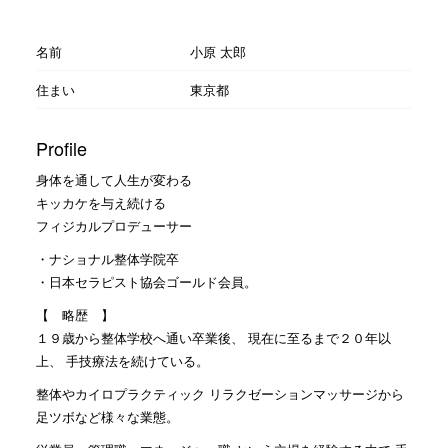
名前
小原 太郎
住まい
東京都
Profile
身体を通して人生が変わる
キッカケを与え続ける
フィジカルプロデューサー
・ナショナル整体学院卒
・日本セラピスト協会ゴールド会員。
【 略歴 】
１９歳から整体学校へ通い卒業後、 現在に至るまで２０年以
上、 手技療法を続けている。
整体やカイロプラクティック リラクゼーションマッサージから
足ツボなど様々な業態。