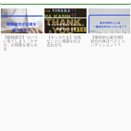
【眼精疲労】ついつ
【キッカケを】当然
【慢性的な疲労感】
い見てしまう「スマ
なことに感謝を伝え
自分の体はベストコ
ホ」が回復を遅らせ
忘れがち
ンディション？？
る