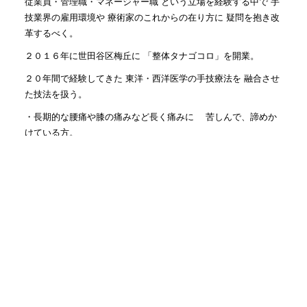
従業員・管理職・マネージャー職 という立場を経験する中で 手
技業界の雇用環境や 療術家のこれからの在り方に 疑問を抱き改
革するべく。
２０１６年に世田谷区梅丘に 「整体タナゴコロ」を開業。
２０年間で経験してきた 東洋・西洋医学の手技療法を 融合させ
た技法を扱う。
・長期的な腰痛や膝の痛みなど長く痛みに 苦しんで、諦めか
けている方。
・原因がわからない不調に悩んでいる方
・整体を受けてもすぐ身体が悪い状態へ戻る方
・自分の身体のことが知りたい方
そんな方のお役に立ちます。
カテゴリー
おすすめ
(33)