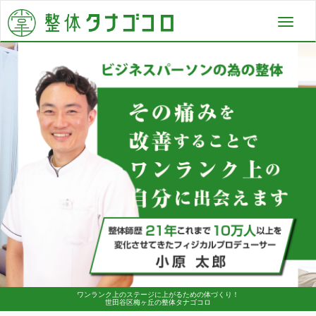
Toggl
navig
ワンランク上のステージに上がるための体づくり！
世田谷区梅ヶ丘の整体タナゴコロ