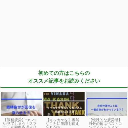
初めての方はこちらの
オススメ記事をお読みください
【眼精疲労】ついつ
【キッカケを】当然
【慢性的な疲労感】
い見てしまう「スマ
なことに感謝を伝え
自分の体はベストコ
ホ」が回復を遅らせ
忘れがち
ンディション？？