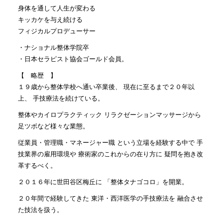
身体を通して人生が変わる
キッカケを与え続ける
フィジカルプロデューサー
・ナショナル整体学院卒
・日本セラピスト協会ゴールド会員。
【 略歴 】
１９歳から整体学校へ通い卒業後、 現在に至るまで２０年以
上、 手技療法を続けている。
整体やカイロプラクティック リラクゼーションマッサージから
足ツボなど様々な業態。
従業員・管理職・マネージャー職 という立場を経験する中で 手
技業界の雇用環境や 療術家のこれからの在り方に 疑問を抱き改
革するべく。
２０１６年に世田谷区梅丘に 「整体タナゴコロ」を開業。
２０年間で経験してきた 東洋・西洋医学の手技療法を 融合させ
た技法を扱う。