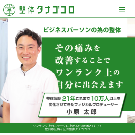
Toggl
navig
ワンランク上のステージに上がるための体づくり！
世田谷区梅ヶ丘の整体タナゴコロ