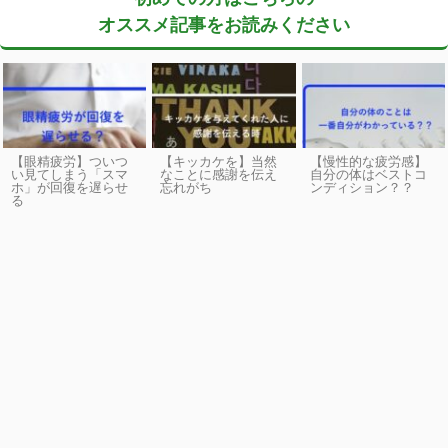
オススメ記事をお読みください
【眼精疲労】ついつ
【キッカケを】当然
【慢性的な疲労感】
い見てしまう「スマ
なことに感謝を伝え
自分の体はベストコ
ホ」が回復を遅らせ
忘れがち
ンディション？？
る