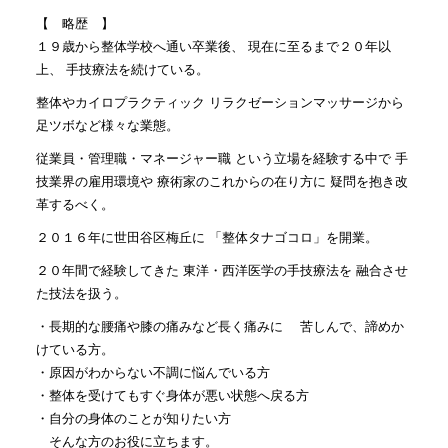
【 略歴 】
１９歳から整体学校へ通い卒業後、 現在に至るまで２０年以
上、 手技療法を続けている。
整体やカイロプラクティック リラクゼーションマッサージから
足ツボなど様々な業態。
従業員・管理職・マネージャー職 という立場を経験する中で 手
技業界の雇用環境や 療術家のこれからの在り方に 疑問を抱き改
革するべく。
２０１６年に世田谷区梅丘に 「整体タナゴコロ」を開業。
２０年間で経験してきた 東洋・西洋医学の手技療法を 融合させ
た技法を扱う。
・長期的な腰痛や膝の痛みなど長く痛みに 苦しんで、諦めか
けている方。
・原因がわからない不調に悩んでいる方
・整体を受けてもすぐ身体が悪い状態へ戻る方
・自分の身体のことが知りたい方
そんな方のお役に立ちます。