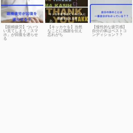
【眼精疲労】ついつ
【キッカケを】当然
【慢性的な疲労感】
い見てしまう「スマ
なことに感謝を伝え
自分の体はベストコ
ホ」が回復を遅らせ
忘れがち
ンディション？？
る