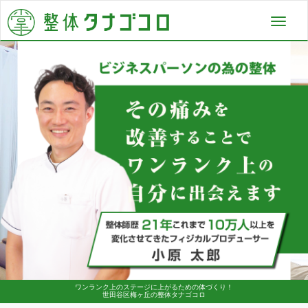
Toggl
navig
ワンランク上のステージに上がるための体づくり！
世田谷区梅ヶ丘の整体タナゴコロ