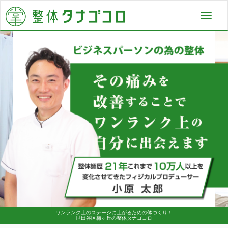
Toggl
navig
ワンランク上のステージに上がるための体づくり！
世田谷区梅ヶ丘の整体タナゴコロ