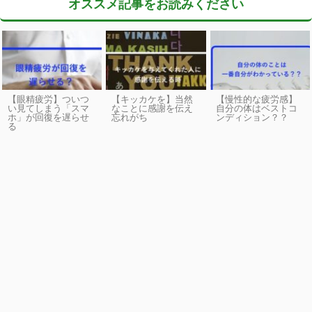
オススメ記事をお読みください
【眼精疲労】ついつ
【キッカケを】当然
【慢性的な疲労感】
い見てしまう「スマ
なことに感謝を伝え
自分の体はベストコ
ホ」が回復を遅らせ
忘れがち
ンディション？？
る