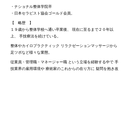
・ナショナル整体学院卒
・日本セラピスト協会ゴールド会員。
【 略歴 】
１９歳から整体学校へ通い卒業後、 現在に至るまで２０年以
上、 手技療法を続けている。
整体やカイロプラクティック リラクゼーションマッサージから
足ツボなど様々な業態。
従業員・管理職・マネージャー職 という立場を経験する中で 手
技業界の雇用環境や 療術家のこれからの在り方に 疑問を抱き改
革するべく。
２０１６年に世田谷区梅丘に 「整体タナゴコロ」を開業。
２０年間で経験してきた 東洋・西洋医学の手技療法を 融合させ
た技法を扱う。
・長期的な腰痛や膝の痛みなど長く痛みに 苦しんで、諦めか
けている方。
・原因がわからない不調に悩んでいる方