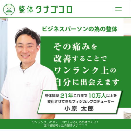
Toggl
navig
ワンランク上のステージに上がるための体づくり！
世田谷区梅ヶ丘の整体タナゴコロ