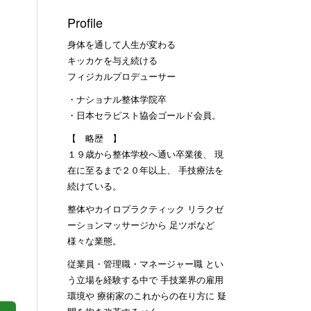
Profile
身体を通して人生が変わる
キッカケを与え続ける
フィジカルプロデューサー
・ナショナル整体学院卒
・日本セラピスト協会ゴールド会員。
【 略歴 】
１９歳から整体学校へ通い卒業後、 現
在に至るまで２０年以上、 手技療法を
続けている。
整体やカイロプラクティック リラクゼ
ーションマッサージから 足ツボなど
様々な業態。
従業員・管理職・マネージャー職 とい
う立場を経験する中で 手技業界の雇用
環境や 療術家のこれからの在り方に 疑