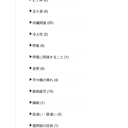
五十肩
(9)
内臓関連
(25)
冷え性
(2)
呼吸
(6)
呼吸に関係すること
(1)
姿勢
(6)
手や腕の痺れ
(4)
眼精疲労
(15)
睡眠
(1)
筋違い・寝違い
(3)
股関節の症状
(1)