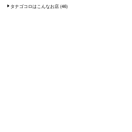
タナゴコロはこんなお店
(46)
キッズ整体
(1)
タナゴコロの想い
(9)
テーピング
(6)
健康に関わるお話
(4)
症例紹介
(168)
ぎっくり腰
(18)
ストレートネック
(2)
むくみ
(2)
五十肩
(9)