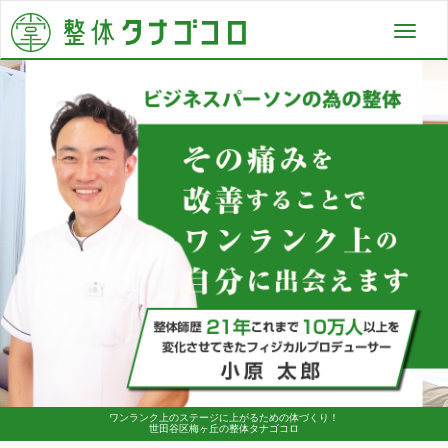
Toggl
navig
ワンランク上のステージに上がるための体づくり！
世田谷区梅ヶ丘の整体タナゴコロ