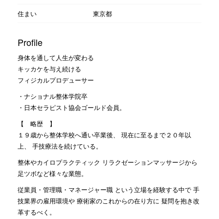
住まい
東京都
Profile
身体を通して人生が変わる
キッカケを与え続ける
フィジカルプロデューサー
・ナショナル整体学院卒
・日本セラピスト協会ゴールド会員。
【 略歴 】
１９歳から整体学校へ通い卒業後、 現在に至るまで２０年以
上、 手技療法を続けている。
整体やカイロプラクティック リラクゼーションマッサージから
足ツボなど様々な業態。
従業員・管理職・マネージャー職 という立場を経験する中で 手
技業界の雇用環境や 療術家のこれからの在り方に 疑問を抱き改
革するべく。