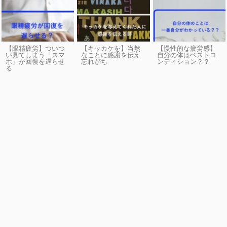
【眼精疲労】ついつ
【キッカケを】当然
【慢性的な疲労感】
い見てしまう「スマ
なことに感謝を伝え
自分の体はベストコ
ホ」が回復を遅らせ
忘れがち
ンディション？？
る