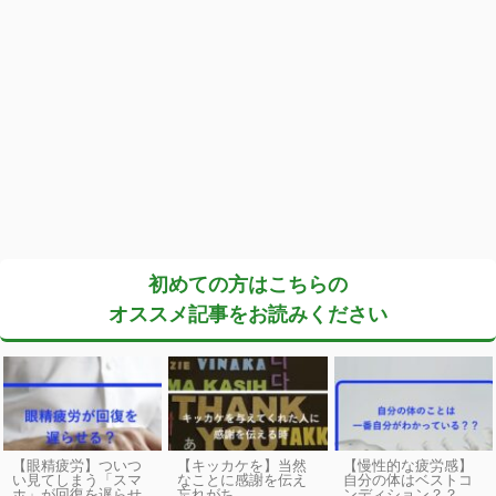
初めての方はこちらの
オススメ記事をお読みください
【眼精疲労】ついつ
【キッカケを】当然
【慢性的な疲労感】
い見てしまう「スマ
なことに感謝を伝え
自分の体はベストコ
ホ」が回復を遅らせ
忘れがち
ンディション？？