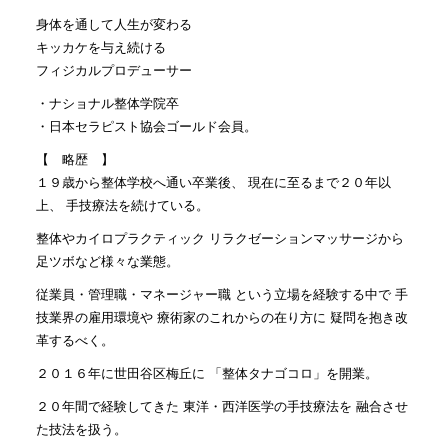
身体を通して人生が変わる
キッカケを与え続ける
フィジカルプロデューサー
・ナショナル整体学院卒
・日本セラピスト協会ゴールド会員。
【 略歴 】
１９歳から整体学校へ通い卒業後、 現在に至るまで２０年以
上、 手技療法を続けている。
整体やカイロプラクティック リラクゼーションマッサージから
足ツボなど様々な業態。
従業員・管理職・マネージャー職 という立場を経験する中で 手
技業界の雇用環境や 療術家のこれからの在り方に 疑問を抱き改
革するべく。
２０１６年に世田谷区梅丘に 「整体タナゴコロ」を開業。
２０年間で経験してきた 東洋・西洋医学の手技療法を 融合させ
た技法を扱う。