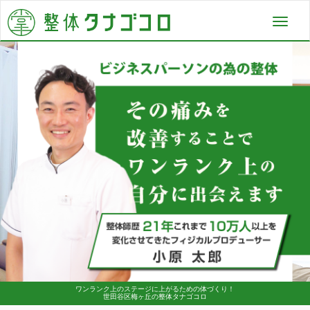
Toggl
navig
ワンランク上のステージに上がるための体づくり！
世田谷区梅ヶ丘の整体タナゴコロ