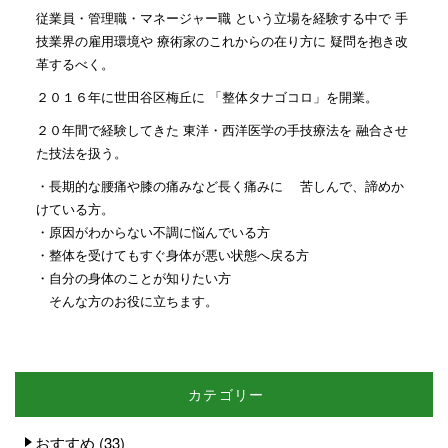
従業員・管理職・マネージャー職 という立場を経験する中で 手
技業界の雇用環境や 療術家のこれからの在り方に 疑問を抱き改
革するべく。
２０１６年に世田谷区梅丘に 「整体タナゴコロ」を開業。
２０年間で経験してきた 東洋・西洋医学の手技療法を 融合させ
た技法を扱う。
・長期的な腰痛や膝の痛みなど長く痛みに 苦しんで、諦めか
けている方。
・原因がわからない不調に悩んでいる方
・整体を受けてもすぐ身体が悪い状態へ戻る方
・自分の身体のことが知りたい方
そんな方のお役に立ちます。
カテゴリー
おすすめ
(33)