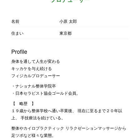
名前
小原 太郎
住まい
東京都
Profile
身体を通して人生が変わる
キッカケを与え続ける
フィジカルプロデューサー
・ナショナル整体学院卒
・日本セラピスト協会ゴールド会員。
【 略歴 】
１９歳から整体学校へ通い卒業後、 現在に至るまで２０年以
上、 手技療法を続けている。
整体やカイロプラクティック リラクゼーションマッサージから
足ツボなど様々な業態。