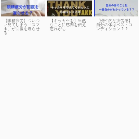
【眼精疲労】ついつ
【キッカケを】当然
【慢性的な疲労感】
い見てしまう「スマ
なことに感謝を伝え
自分の体はベストコ
ホ」が回復を遅らせ
忘れがち
ンディション？？
る