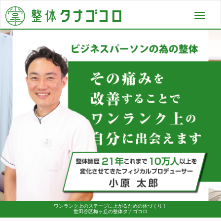
Toggl
navig
ワンランク上のステージに上がるための体づくり！
世田谷区梅ヶ丘の整体タナゴコロ