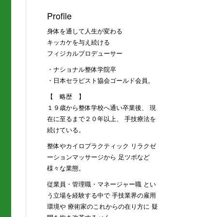
Profile
身体を通して人生が変わる
キッカケを与え続ける
フィジカルプロデューサー
・ナショナル整体学院卒
・日本セラピスト協会ゴールド会員。
【 略歴 】
１９歳から整体学校へ通い卒業後、 現
在に至るまで２０年以上、 手技療法を
続けている。
整体やカイロプラクティック リラクゼ
ーションマッサージから 足ツボなど
様々な業態。
従業員・管理職・マネージャー職 とい
う立場を経験する中で 手技業界の雇用
環境や 療術家のこれからの在り方に 疑