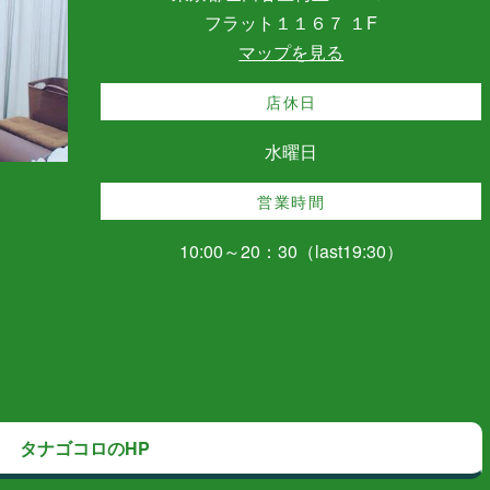
フラット１１６７ １F
マップを見る
店休日
水曜日
営業時間
10:00～20：30（last19:30）
タナゴコロのHP