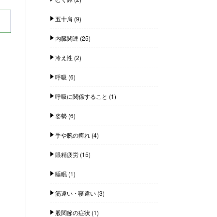
五十肩
(9)
内臓関連
(25)
冷え性
(2)
呼吸
(6)
呼吸に関係すること
(1)
姿勢
(6)
手や腕の痺れ
(4)
眼精疲労
(15)
睡眠
(1)
筋違い・寝違い
(3)
股関節の症状
(1)