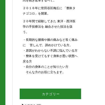
問を抱き改革するべく。
２０１６年に世田谷区梅丘に 「整体タ
ナゴコロ」を開業。
２０年間で経験してきた 東洋・西洋医
学の手技療法を 融合させた技法を扱
う。
・長期的な腰痛や膝の痛みなど長く痛み
に 苦しんで、諦めかけている方。
・原因がわからない不調に悩んでいる方
・整体を受けてもすぐ身体が悪い状態へ
戻る方
・自分の身体のことが知りたい方
そんな方のお役に立ちます。
カテゴリー