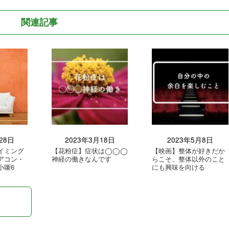
関連記事
28日
2023年3月18日
2023年5月8日
イミング
【花粉症】症状は◯◯◯
【映画】整体が好きだか
アコン・
神経の働きなんです
らこそ、整体以外のこと
小噺6
にも興味を向ける