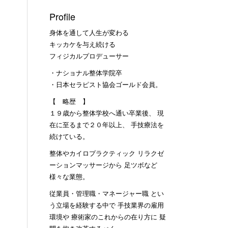
Profile
身体を通して人生が変わる
キッカケを与え続ける
フィジカルプロデューサー
・ナショナル整体学院卒
・日本セラピスト協会ゴールド会員。
【 略歴 】
１９歳から整体学校へ通い卒業後、 現
在に至るまで２０年以上、 手技療法を
続けている。
整体やカイロプラクティック リラクゼ
ーションマッサージから 足ツボなど
様々な業態。
従業員・管理職・マネージャー職 とい
う立場を経験する中で 手技業界の雇用
環境や 療術家のこれからの在り方に 疑