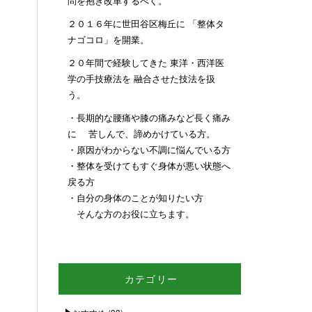
問を抱き改革するべく。
２０１６年に世田谷区梅丘に 「整体タ
ナゴコロ」を開業。
２０年間で経験してきた 東洋・西洋医
学の手技療法を 融合させた技法を扱
う。
・長期的な腰痛や膝の痛みなど長く痛み
に 苦しんで、諦めかけている方。
・原因がわからない不調に悩んでいる方
・整体を受けてもすぐ身体が悪い状態へ
戻る方
・自分の身体のことが知りたい方
そんな方のお役に立ちます。
カテゴリー