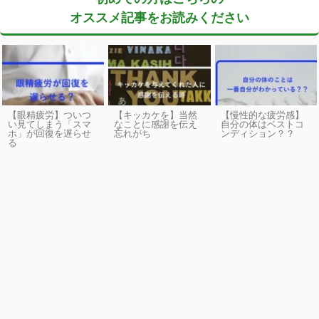
オススメ記事をお読みください
【眼精疲労】ついつ
【キッカケを】当然
【慢性的な疲労感】
い見てしまう「スマ
なことに感謝を伝え
自分の体はベストコ
ホ」が回復を遅らせ
忘れがち
ンディション？？
る