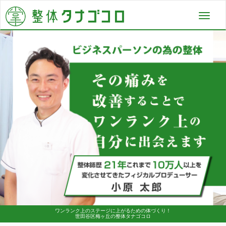
Toggl
navig
ワンランク上のステージに上がるための体づくり！
世田谷区梅ヶ丘の整体タナゴコロ