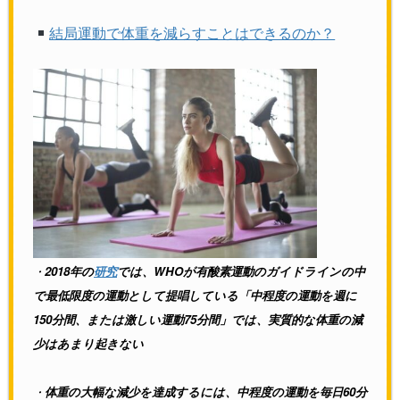
結局運動で体重を減らすことはできるのか？
・
2018年の
研究
では、WHOが有酸素運動のガイドラインの中
で最低限度の運動として提唱している「中程度の運動を週に
150分間、または激しい運動75分間」では、実質的な体重の減
少はあまり起きない
・
体重の大幅な減少を達成するには、中程度の運動を毎日60分