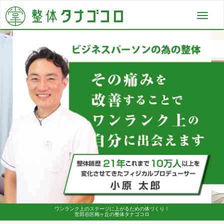
Toggl
navig
ワンランク上のステージに上がるための体づくり！
世田谷区梅ヶ丘の整体タナゴコロ