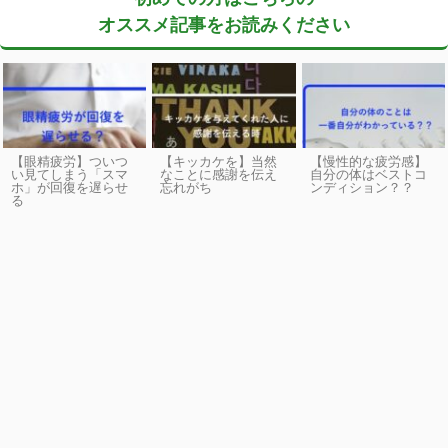
オススメ記事をお読みください
【眼精疲労】ついつ
【キッカケを】当然
【慢性的な疲労感】
い見てしまう「スマ
なことに感謝を伝え
自分の体はベストコ
ホ」が回復を遅らせ
忘れがち
ンディション？？
る