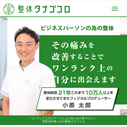
Toggl
navig
ワンランク上のステージに上がるための体づくり！
世田谷区梅ヶ丘の整体タナゴコロ