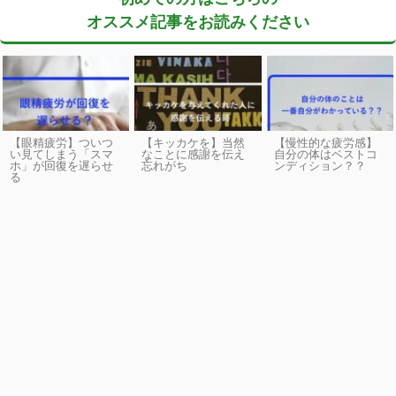
オススメ記事をお読みください
【眼精疲労】ついつ
【キッカケを】当然
【慢性的な疲労感】
い見てしまう「スマ
なことに感謝を伝え
自分の体はベストコ
ホ」が回復を遅らせ
忘れがち
ンディション？？
る