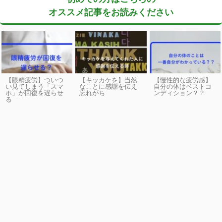
オススメ記事をお読みください
【眼精疲労】ついつ
【キッカケを】当然
【慢性的な疲労感】
い見てしまう「スマ
なことに感謝を伝え
自分の体はベストコ
ホ」が回復を遅らせ
忘れがち
ンディション？？
る