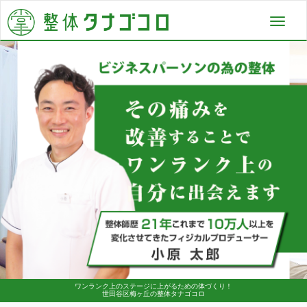
Toggl
navig
ワンランク上のステージに上がるための体づくり！
世田谷区梅ヶ丘の整体タナゴコロ