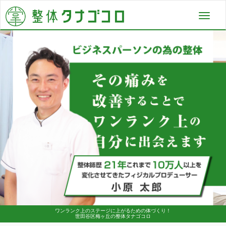
Toggl
navig
ワンランク上のステージに上がるための体づくり！
世田谷区梅ヶ丘の整体タナゴコロ