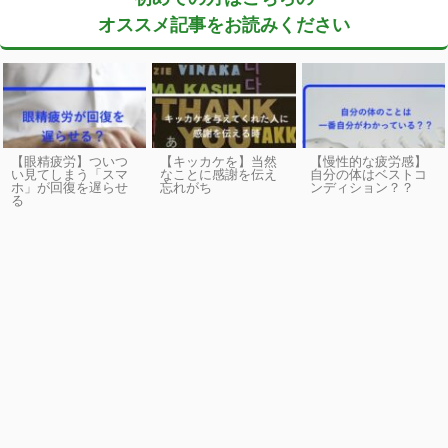
オススメ記事をお読みください
【眼精疲労】ついつ
【キッカケを】当然
【慢性的な疲労感】
い見てしまう「スマ
なことに感謝を伝え
自分の体はベストコ
ホ」が回復を遅らせ
忘れがち
ンディション？？
る