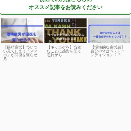
オススメ記事をお読みください
【眼精疲労】ついつ
【キッカケを】当然
【慢性的な疲労感】
い見てしまう「スマ
なことに感謝を伝え
自分の体はベストコ
ホ」が回復を遅らせ
忘れがち
ンディション？？
る