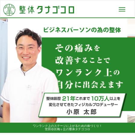
Toggl
navig
ワンランク上のステージに上がるための体づくり！
世田谷区梅ヶ丘の整体タナゴコロ