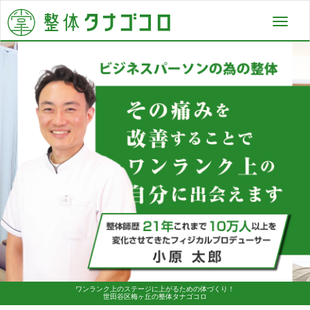
Toggl
navig
ワンランク上のステージに上がるための体づくり！
世田谷区梅ヶ丘の整体タナゴコロ