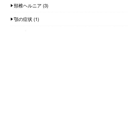
頸椎ヘルニア
(3)
顎の症状
(1)
首の痛み
(14)
身体のコト
(235)
カラダ小噺
(139)
カラダ雑談
(63)
施術（整体）の話し
(23)
人気記事(トータル)
整体タナゴコロ 代表 小原太郎プロフィー