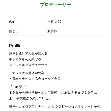
プロデューサー
名前
小原 太郎
住まい
東京都
Profile
身体を通して人生が変わる
キッカケを与え続ける
フィジカルプロデューサー
・ナショナル整体学院卒
・日本セラピスト協会ゴールド会員。
【 略歴 】
１９歳から整体学校へ通い卒業後、 現在に至るまで２０年以
上、 手技療法を続けている。
整体やカイロプラクティック リラクゼーションマッサージから