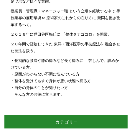
足ツボなど様々な業態。
従業員・管理職・マネージャー職 という立場を経験する中で 手
技業界の雇用環境や 療術家のこれからの在り方に 疑問を抱き改
革するべく。
２０１６年に世田谷区梅丘に 「整体タナゴコロ」を開業。
２０年間で経験してきた 東洋・西洋医学の手技療法を 融合させ
た技法を扱う。
・長期的な腰痛や膝の痛みなど長く痛みに 苦しんで、諦めか
けている方。
・原因がわからない不調に悩んでいる方
・整体を受けてもすぐ身体が悪い状態へ戻る方
・自分の身体のことが知りたい方
そんな方のお役に立ちます。
カテゴリー