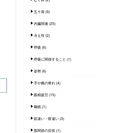
五十肩
(9)
内臓関連
(25)
冷え性
(2)
呼吸
(6)
呼吸に関係すること
(1)
姿勢
(6)
手や腕の痺れ
(4)
眼精疲労
(15)
睡眠
(1)
筋違い・寝違い
(3)
股関節の症状
(1)