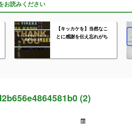
をお読みください
【キッカケを】当然なこ
とに感謝を伝え忘れがち
2b656e4864581b0 (2)