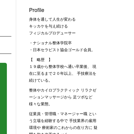
Profile
身体を通して人生が変わる
キッカケを与え続ける
フィジカルプロデューサー
・ナショナル整体学院卒
・日本セラピスト協会ゴールド会員。
【 略歴 】
１９歳から整体学校へ通い卒業後、 現
在に至るまで２０年以上、 手技療法を
続けている。
整体やカイロプラクティック リラクゼ
ーションマッサージから 足ツボなど
様々な業態。
従業員・管理職・マネージャー職 とい
う立場を経験する中で 手技業界の雇用
環境や 療術家のこれからの在り方に 疑