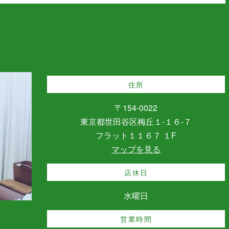
住所
〒154-0022
東京都世田谷区梅丘１-１６-７
フラット１１６７ １F
マップを見る
店休日
水曜日
営業時間