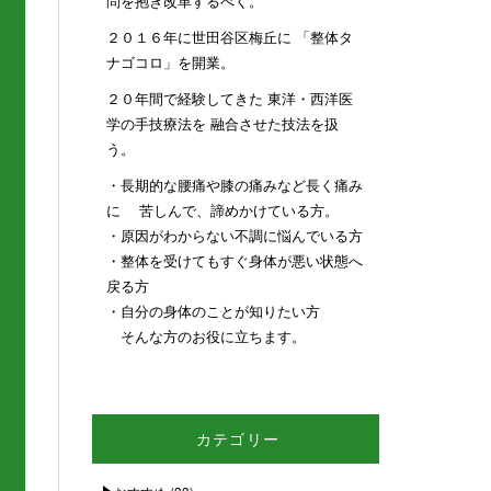
問を抱き改革するべく。
２０１６年に世田谷区梅丘に 「整体タ
ナゴコロ」を開業。
２０年間で経験してきた 東洋・西洋医
学の手技療法を 融合させた技法を扱
う。
・長期的な腰痛や膝の痛みなど長く痛み
に 苦しんで、諦めかけている方。
・原因がわからない不調に悩んでいる方
・整体を受けてもすぐ身体が悪い状態へ
戻る方
・自分の身体のことが知りたい方
そんな方のお役に立ちます。
カテゴリー