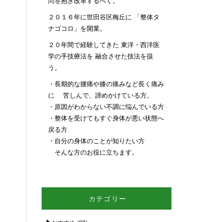
問を抱き改革するべく。
２０１６年に世田谷区梅丘に 「整体タ
ナゴコロ」を開業。
２０年間で経験してきた 東洋・西洋医
学の手技療法を 融合させた技法を扱
う。
・長期的な腰痛や膝の痛みなど長く痛み
に 苦しんで、諦めかけている方。
・原因がわからない不調に悩んでいる方
・整体を受けてもすぐ身体が悪い状態へ
戻る方
・自分の身体のことが知りたい方
そんな方のお役に立ちます。
カテゴリー