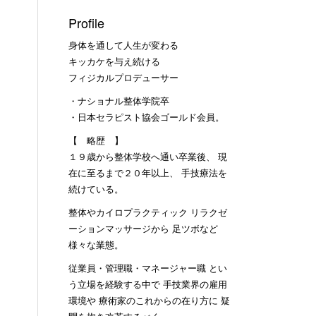
Profile
身体を通して人生が変わる
キッカケを与え続ける
フィジカルプロデューサー
・ナショナル整体学院卒
・日本セラピスト協会ゴールド会員。
【 略歴 】
１９歳から整体学校へ通い卒業後、 現
在に至るまで２０年以上、 手技療法を
続けている。
整体やカイロプラクティック リラクゼ
ーションマッサージから 足ツボなど
様々な業態。
従業員・管理職・マネージャー職 とい
う立場を経験する中で 手技業界の雇用
環境や 療術家のこれからの在り方に 疑