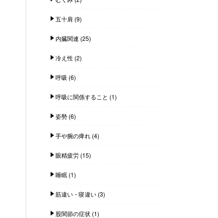
五十肩
(9)
内臓関連
(25)
冷え性
(2)
呼吸
(6)
呼吸に関係すること
(1)
姿勢
(6)
手や腕の痺れ
(4)
眼精疲労
(15)
睡眠
(1)
筋違い・寝違い
(3)
股関節の症状
(1)